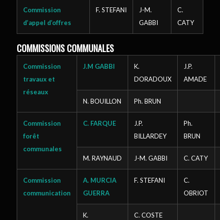
Commission
F. STEFANI
J-M.
C.
d’appel d’offres
GABBI
CATY
COMMISSIONS COMMUNALES
Commission
J.M GABBI
K.
J.P.
travaux et
DORADOUX
AMADE
réseaux
N. BOUILLON
Ph. BRUN
Commission
C. FARQUE
J.P.
Ph.
forêt
BILLARDEY
BRUN
communales
M. RAYNAUD
J-M. GABBI
C. CATY
Commission
A. MURCIA
F. STEFANI
C.
communication
GUERRA
OBRIOT
K.
C. COSTE