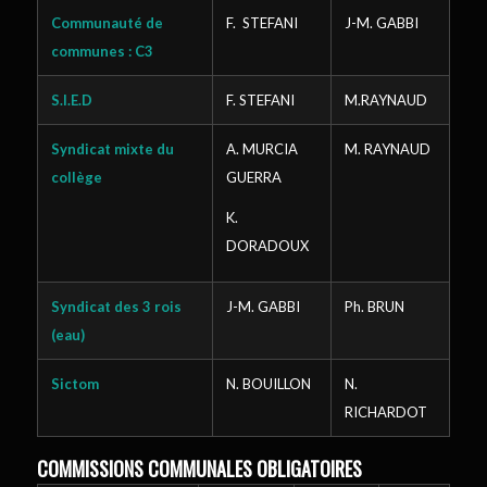
Communauté de
F. STEFANI
J-M. GABBI
communes : C3
S.I.E.D
F. STEFANI
M.RAYNAUD
Syndicat mixte du
A. MURCIA
M. RAYNAUD
collège
GUERRA
K.
DORADOUX
Syndicat des 3 rois
J-M. GABBI
Ph. BRUN
(eau)
Sictom
N. BOUILLON
N.
RICHARDOT
COMMISSIONS COMMUNALES OBLIGATOIRES