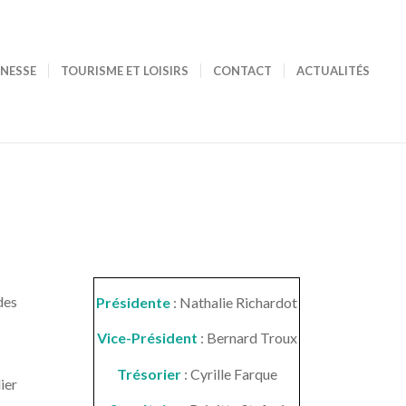
UNESSE
TOURISME ET LOISIRS
CONTACT
ACTUALITÉS
des
Présidente
: Nathalie Richardot
Vice-Président
: Bernard Troux
Trésorier
: Cyrille Farque
lier