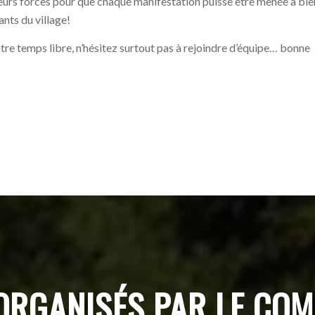
leurs forces pour que chaque manifestation puisse être menée à bien
ants du village!
tre temps libre, n’hésitez surtout pas à rejoindre d’équipe… bonne
RGANISÉS PAR LE COMI