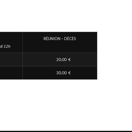
RÉUNION – DÉCÈS
di 12h
20,00 €
30,00 €