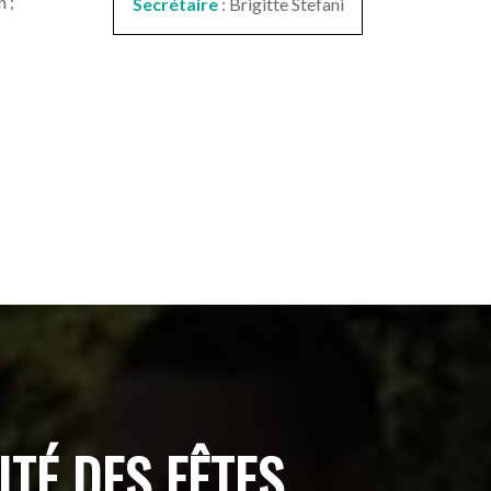
 ;
Secrétaire
: Brigitte Stefani
TÉ DES FÊTES
.